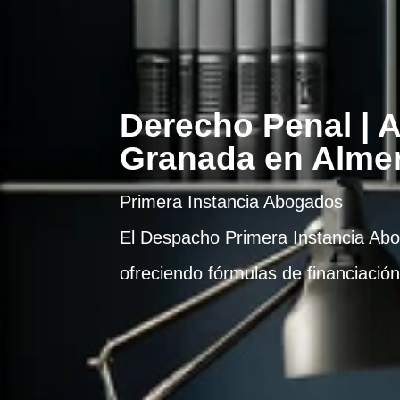
Derecho Penal | 
Granada en Almer
Primera Instancia Abogados
El Despacho Primera Instancia Abog
ofreciendo fórmulas de financiaci