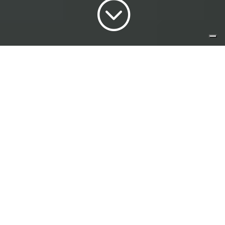
;
Especialidades del área de Derecho
Civil | Abogados expertos en
monitorios en Granada de nuestro
despacho de abogados en Almería