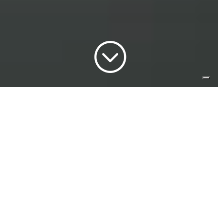
;
Especialidades del área de Derecho
Extranjería | Obtener el permiso de
residencia temporal para trabajadores
en España de nuestro despacho de
abogados en Almería