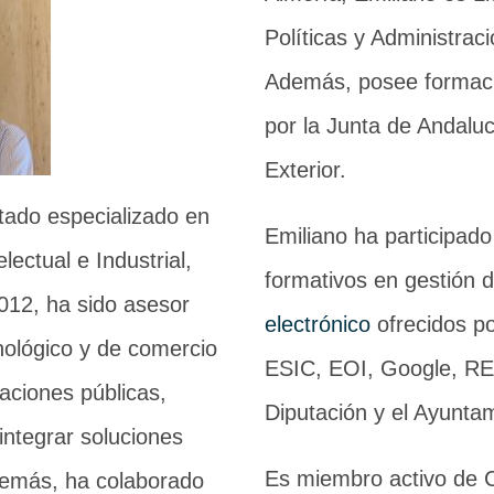
Políticas y Administrac
Además, posee formaci
por la Junta de Andalu
Exterior.
tado especializado en
Emiliano ha participa
ectual e Industrial,
formativos en gestión
012, ha sido asesor
electrónico
ofrecidos p
nológico y de comercio
ESIC, EOI, Google, RED
raciones públicas,
Diputación y el Ayunta
integrar soluciones
Es miembro activo de C
Además, ha colaborado