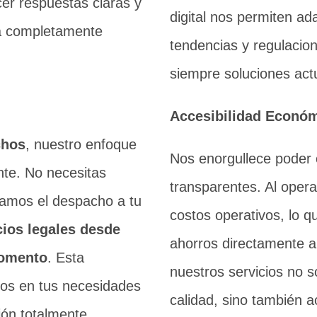
er respuestas claras y
digital nos permiten a
ma completamente
tendencias y regulacion
siempre soluciones actu
Accesibilidad Econó
chos
, nuestro enfoque
Nos enorgullece poder o
ente. No necesitas
transparentes. Al oper
evamos el despacho a tu
costos operativos, lo q
cios legales desde
ahorros directamente a
momento
. Esta
nuestros servicios no s
rnos en tus necesidades
calidad, sino también a
ión totalmente