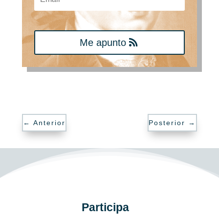
Me apunto
←
Anterior
Posterior
→
Participa