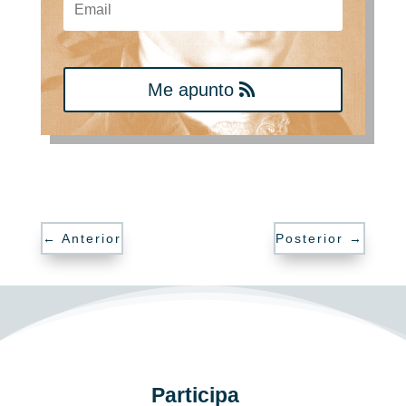
Me apunto
←
Anterior
Posterior
→
Participa