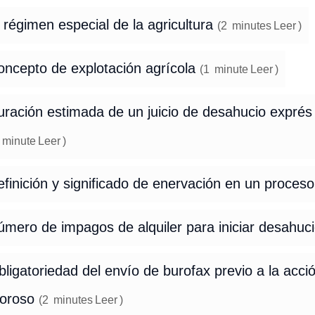
 régimen especial de la agricultura
(
2
minutes
Leer
)
oncepto de explotación agrícola
(
1
minute
Leer
)
ración estimada de un juicio de desahucio exprés 
minute
Leer
)
finición y significado de enervación en un proce
úmero de impagos de alquiler para iniciar desahuc
ligatoriedad del envío de burofax previo a la acció
oroso
(
2
minutes
Leer
)