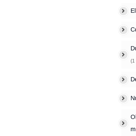
El
C
Du
(
1
De
N
Ob
m