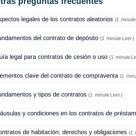
tras preguntas frecuentes
pectos legales de los contratos aleatorios
(
1
minute
undamentos del contrato de depósito
(
1
minute
Leer
)
ía legal para contratos de cesión o uso
(
1
minute
Le
lementos clave del contrato de compraventa
(
1
minu
undamentos y tipos de contratos
(
1
minute
Leer
)
láusulas y condiciones en los contratos de présta
ntratos de habitación: derechos y obligaciones
(
1