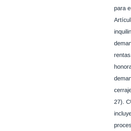
para e
Artícu
inquil
demand
rentas
honora
demand
cerraj
27). C
incluy
proces