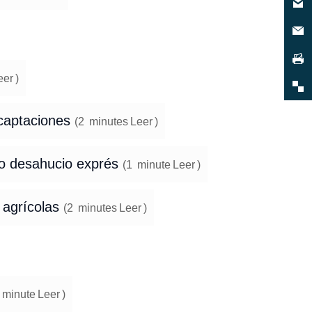
eer
)
 captaciones
(
2
minutes
Leer
)
o desahucio exprés
(
1
minute
Leer
)
 agrícolas
(
2
minutes
Leer
)
minute
Leer
)