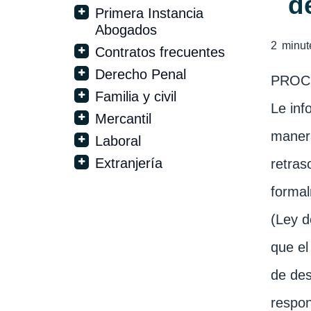
d
Primera Instancia
Abogados
2
minut
Contratos frecuentes
Derecho Penal
PROC
Familia y civil
Le inf
Mercantil
manera
Laboral
Extranjería
retras
formal
(Ley d
que el
de des
respon