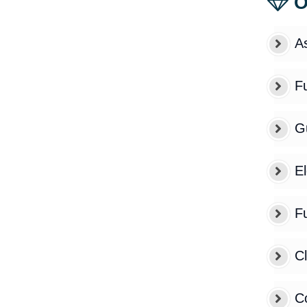
O
As
F
Gu
E
F
C
Co