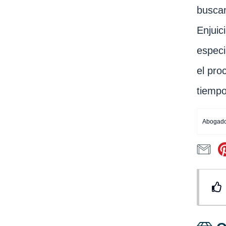
buscan
Enjuic
especi
el pro
tiempo
Abogado 