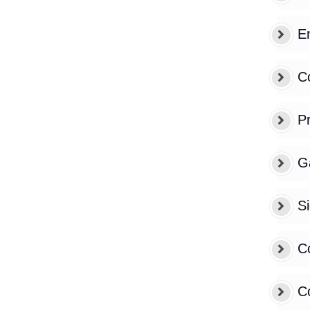
E
C
Pr
G
S
C
C