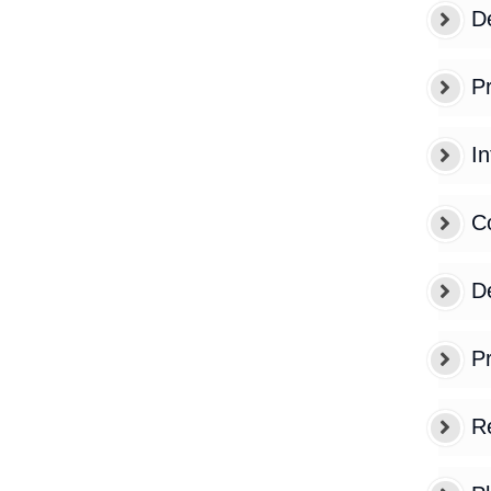
De
P
In
Có
De
Pr
Re