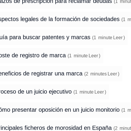
lazos de prescripción para reclamar deudas
(
1
minu
spectos legales de la formación de sociedades
(
1
m
uía para buscar patentes y marcas
(
1
minute
Leer
)
oste de registro de marca
(
1
minute
Leer
)
eneficios de registrar una marca
(
2
minutes
Leer
)
oceso de un juicio ejecutivo
(
1
minute
Leer
)
mo presentar oposición en un juicio monitorio
(
1
m
rincipales ficheros de morosidad en España
(
2
minut