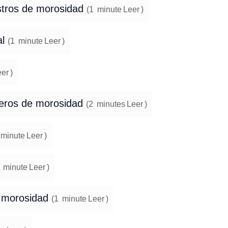
istros de morosidad
(
1
minute
Leer
)
al
(
1
minute
Leer
)
eer
)
cheros de morosidad
(
2
minutes
Leer
)
minute
Leer
)
minute
Leer
)
e morosidad
(
1
minute
Leer
)