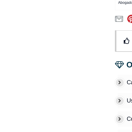
Abogado
O
C
Us
C