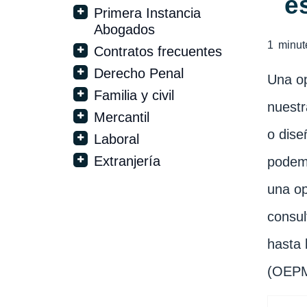
e
Primera Instancia
Abogados
1
minut
Contratos frecuentes
Derecho Penal
Una op
Familia y civil
nuestr
Mercantil
o dise
Laboral
Extranjería
podemo
una op
consul
hasta 
(OEPM