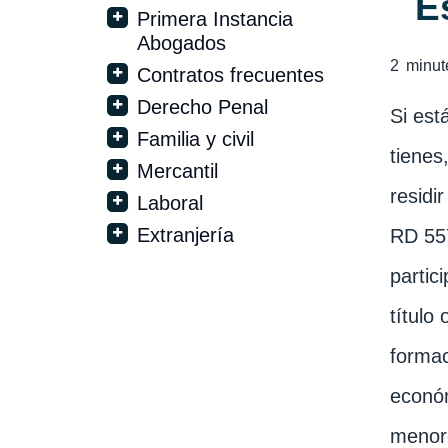
E
Primera Instancia
Abogados
2
minut
Contratos frecuentes
Derecho Penal
Si est
Familia y civil
tienes
Mercantil
residi
Laboral
Extranjería
RD 557
partic
título
formac
económ
menore