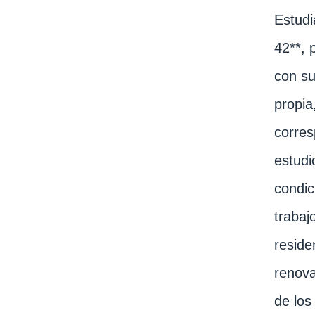
Estudi
42**, 
con su
propia
corres
estudi
condic
trabaj
reside
renova
de los