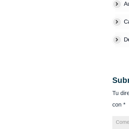
Au
Ca
D
Sub
Tu dir
con
*