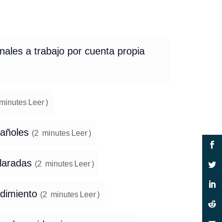
nales a trabajo por cuenta propia
minutes
Leer
)
pañoles
(
2
minutes
Leer
)
claradas
(
2
minutes
Leer
)
edimiento
(
2
minutes
Leer
)