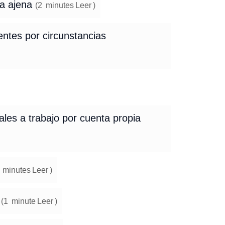
ta ajena
(
2
minutes
Leer
)
entes por circunstancias
les a trabajo por cuenta propia
minutes
Leer
)
o
(
1
minute
Leer
)