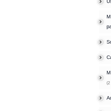
Us
Mo
p
So
Ca
M
(
2
Ac