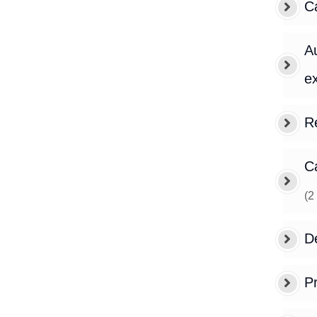
Ca
Au
e
R
Ca
(
2
D
P