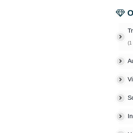
O
Tr
(
1
Au
V
So
I