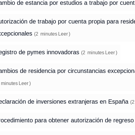
mbio de estancia por estudios a trabajo por cuen
torización de trabajo por cuenta propia para resid
xcepcionales
(
2
minutes
Leer
)
egistro de pymes innovadoras
(
2
minutes
Leer
)
mbios de residencia por circunstancias excepciona
minutes
Leer
)
eclaración de inversiones extranjeras en España
(
2
rocedimiento para obtener autorización de regres