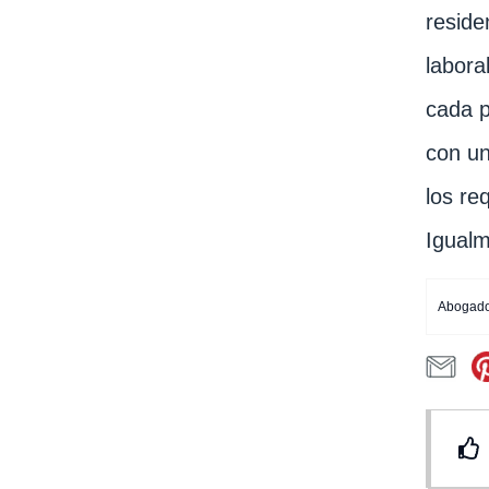
reside
labora
cada p
con un
los re
Igualm
Abogado 