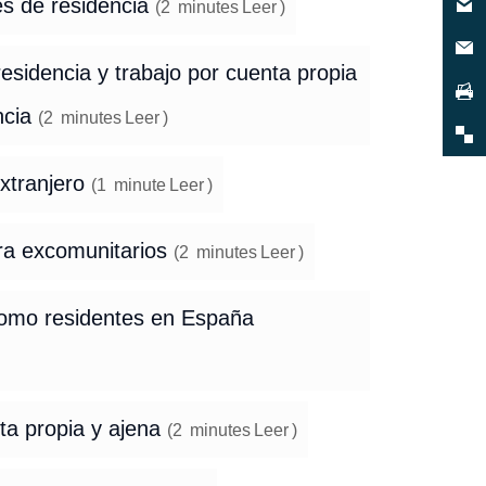
es de residencia
(
2
minutes
Leer
)
residencia y trabajo por cuenta propia
ncia
(
2
minutes
Leer
)
extranjero
(
1
minute
Leer
)
ara excomunitarios
(
2
minutes
Leer
)
 como residentes en España
nta propia y ajena
(
2
minutes
Leer
)