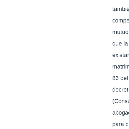
tambié
compen
mutuo 
que la
exista
matrim
86 del
decret
(Consu
abogad
para c