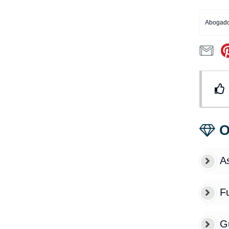
Abogado 
O
As
F
Gu