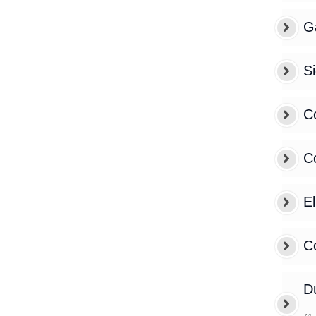
G
S
C
C
El
C
Du