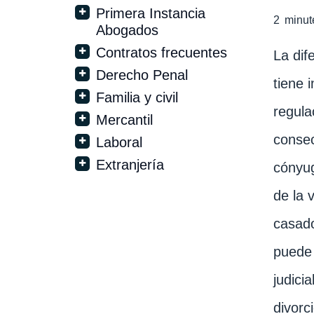
Primera Instancia
2
minut
Abogados
Contratos frecuentes
La dif
Derecho Penal
tiene 
Familia y civil
regula
Mercantil
consec
Laboral
Extranjería
cónyug
de la 
casado
puede 
judici
divorc