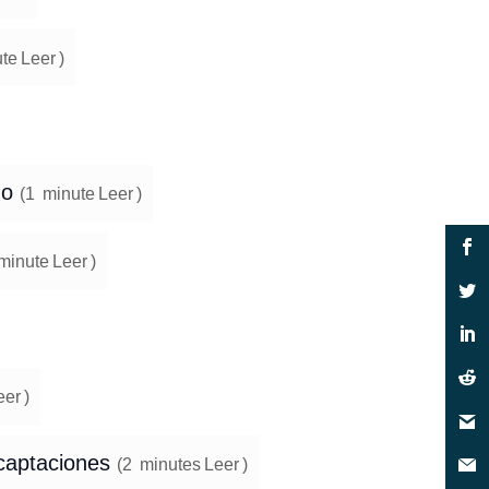
te
Leer
)
mo
(
1
minute
Leer
)
minute
Leer
)
eer
)
 captaciones
(
2
minutes
Leer
)