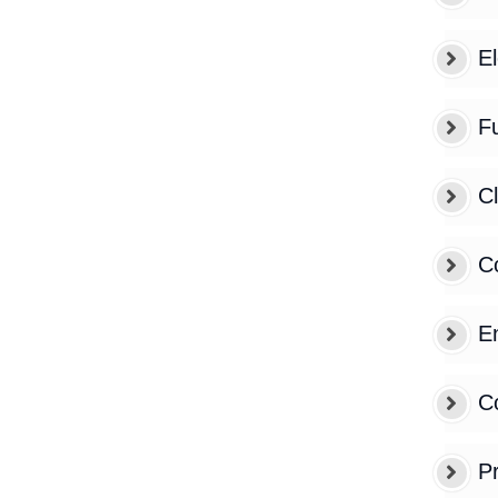
E
F
C
Co
E
C
Pr