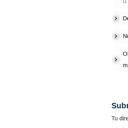
(
1
De
N
Ob
m
Sub
Tu dir