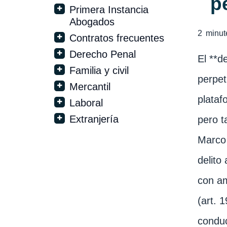
p
Primera Instancia
Abogados
2
minut
Contratos frecuentes
Derecho Penal
El **d
Familia y civil
perpet
Mercantil
plataf
Laboral
Extranjería
pero t
Marco 
delito
con am
(art. 
conduc