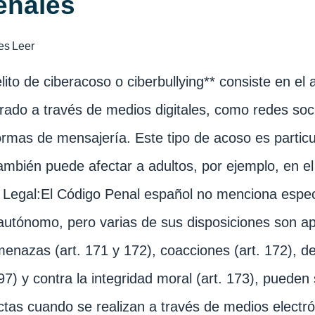
enales
es
Leer
elito de ciberacoso o ciberbullying** consiste en el
rado a través de medios digitales, como redes soci
ormas de mensajería. Este tipo de acoso es partic
ambién puede afectar a adultos, por ejemplo, en el
Legal:El Código Penal español no menciona espec
 autónomo, pero varias de sus disposiciones son apl
enazas (art. 171 y 172), coacciones (art. 172), d
197) y contra la integridad moral (art. 173), pueden 
tas cuando se realizan a través de medios electrón