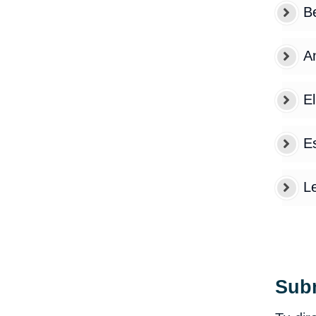
B
A
El
Es
L
Sub