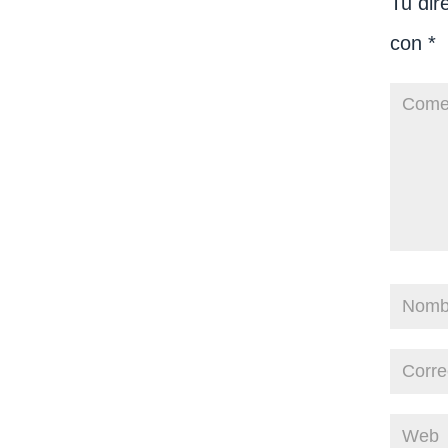
Tu dir
con
*