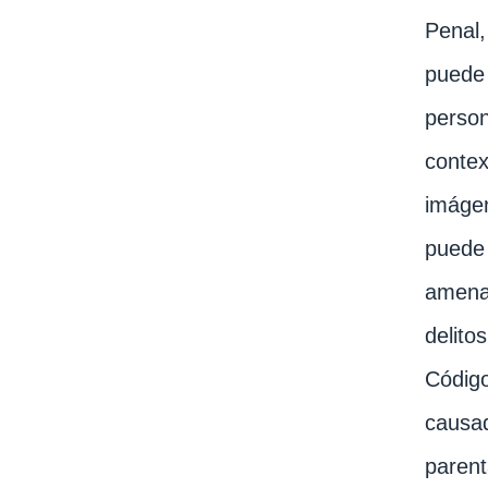
Penal,
puede 
person
contex
imágen
puede 
amenaz
delito
Código
causad
parent