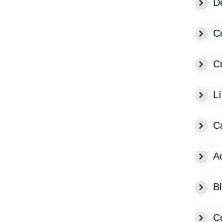
De
C
Cr
L
C
A
Bl
C