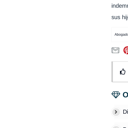
indemn
sus hi
Abogado
O
Di