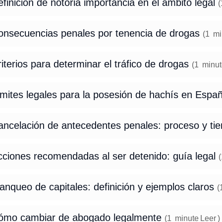
finición de notoria importancia en el ámbito legal
(
onsecuencias penales por tenencia de drogas
(
1
mi
iterios para determinar el tráfico de drogas
(
1
minut
ímites legales para la posesión de hachís en Espa
ancelación de antecedentes penales: proceso y t
cciones recomendadas al ser detenido: guía legal
(
anqueo de capitales: definición y ejemplos claros
(
ómo cambiar de abogado legalmente
(
1
minute
Leer
)