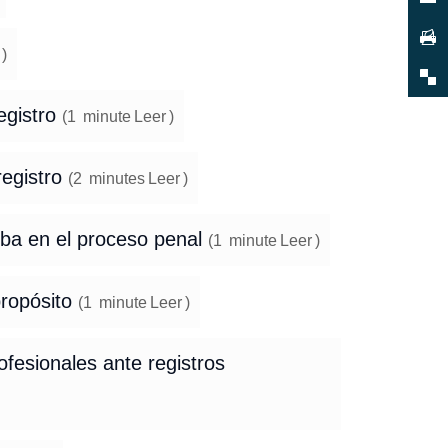
)
egistro
(
1
minute
Leer
)
registro
(
2
minutes
Leer
)
eba en el proceso penal
(
1
minute
Leer
)
propósito
(
1
minute
Leer
)
ofesionales ante registros