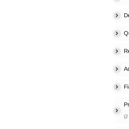
De
Q
Re
Ad
Fi
Pr
(
2