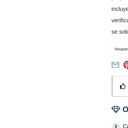
incluy
verifi
se soli
Abogado
O
C