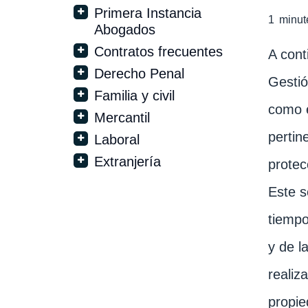
Primera Instancia
1
minut
Abogados
Contratos frecuentes
A cont
Derecho Penal
Gestió
Familia y civil
como e
Mercantil
pertin
Laboral
Extranjería
protec
Este s
tiempo
y de l
realiz
propie