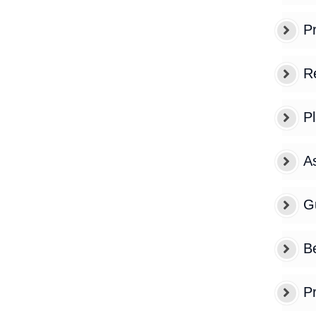
Pr
Re
P
A
G
B
Pr