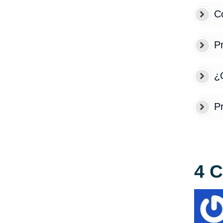
Có
P
¿Q
P
4 