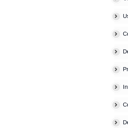
Us
C
De
P
In
Có
De