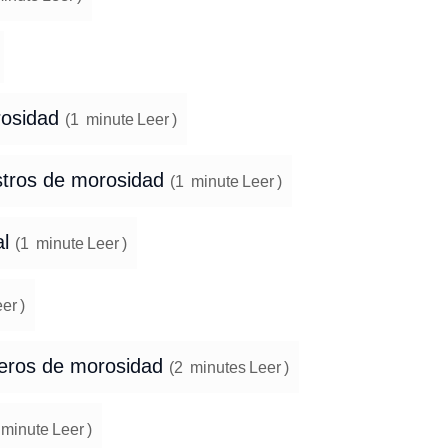
rosidad
(
1
minute
Leer
)
istros de morosidad
(
1
minute
Leer
)
al
(
1
minute
Leer
)
eer
)
cheros de morosidad
(
2
minutes
Leer
)
minute
Leer
)