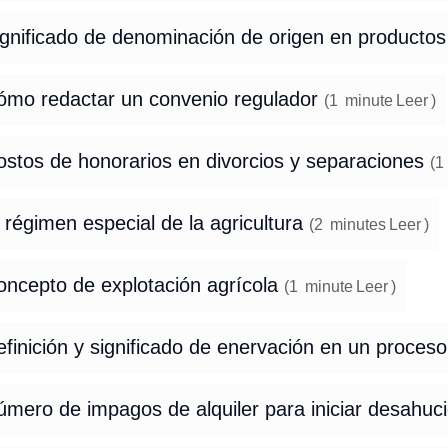
ignificado de denominación de origen en productos
ómo redactar un convenio regulador
(
1
minute
Leer
)
ostos de honorarios en divorcios y separaciones
(
1
 régimen especial de la agricultura
(
2
minutes
Leer
)
oncepto de explotación agrícola
(
1
minute
Leer
)
finición y significado de enervación en un proce
úmero de impagos de alquiler para iniciar desahuc