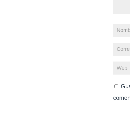
Gua
comen