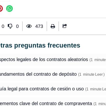
0
0
473
tras preguntas frecuentes
pectos legales de los contratos aleatorios
(
1
minute
undamentos del contrato de depósito
(
1
minute
Leer
)
ía legal para contratos de cesión o uso
(
1
minute
Le
lementos clave del contrato de compraventa
(
1
minu