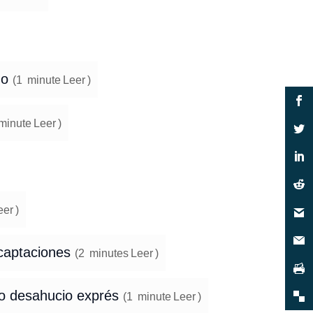
mo
(
1
minute
Leer
)
minute
Leer
)
eer
)
 captaciones
(
2
minutes
Leer
)
o desahucio exprés
(
1
minute
Leer
)