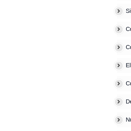
S
C
C
El
C
De
N