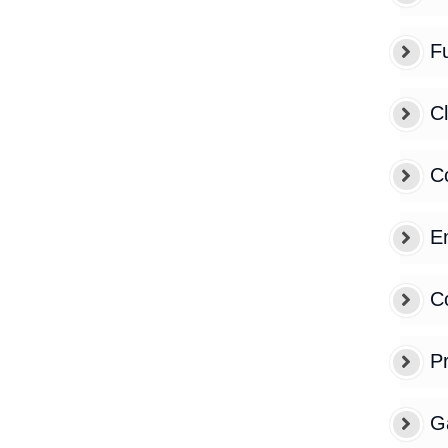
F
C
Co
E
C
Pr
G