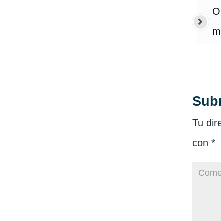
Ob
m
Sub
Tu dir
con
*