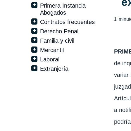
e
Primera Instancia
Abogados
1
minut
Contratos frecuentes
Derecho Penal
Familia y civil
Mercantil
PRIM
Laboral
de inq
Extranjería
variar
juzgad
Artícu
a noti
podría