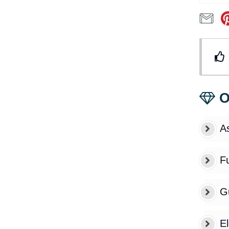
O
As
F
Gu
E