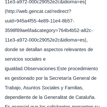
11e3-a972-000c29052e2c&idioma=es]
(http://web.gencat.cat/redirect?
uuid=945a4f55-4e89-11e4-8b57-
3598f89ae6fa&category=764b4b52-a82c-
11e3-a972-000c29052e2c&idioma=es),
donde se detallan aspectos relevantes de
servicios sociales e
igualdad.Observaciones:Este procedimiento
es gestionado por la Secretaría General de
Trabajo, Asuntos Sociales y Familias,
dependiente de la Generalitat de Cataluña.
Es esencial que los solicitantes presenten su