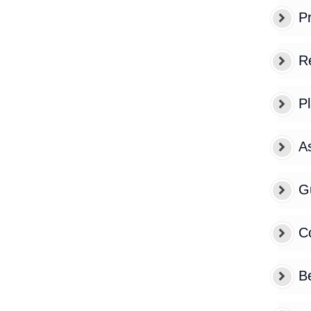
Pr
Re
P
A
G
C
B