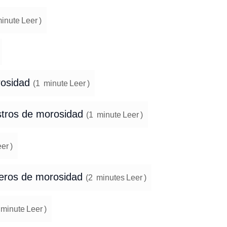
inute
Leer
)
rosidad
(
1
minute
Leer
)
istros de morosidad
(
1
minute
Leer
)
eer
)
cheros de morosidad
(
2
minutes
Leer
)
minute
Leer
)