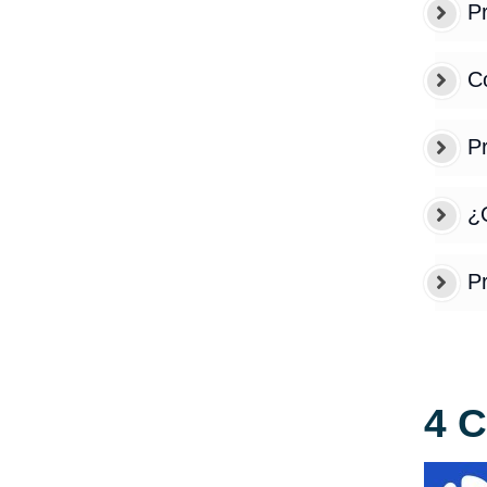
Pr
Có
P
¿Q
P
4 