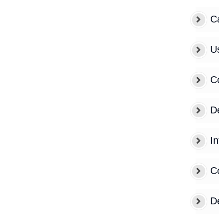
C
Us
C
De
In
Có
De