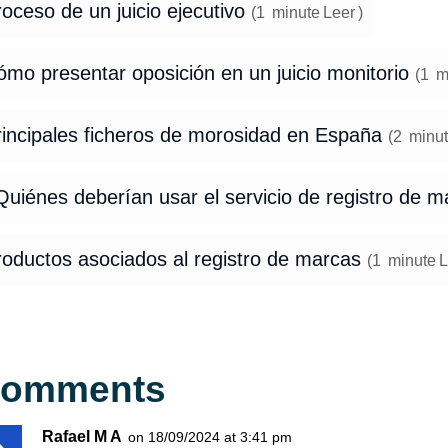
oceso de un juicio ejecutivo
(
1
minute
Leer
)
mo presentar oposición en un juicio monitorio
(
1
m
rincipales ficheros de morosidad en España
(
2
minut
uiénes deberían usar el servicio de registro de m
roductos asociados al registro de marcas
(
1
minute
L
Comments
Rafael M A
on 18/09/2024 at 3:41 pm