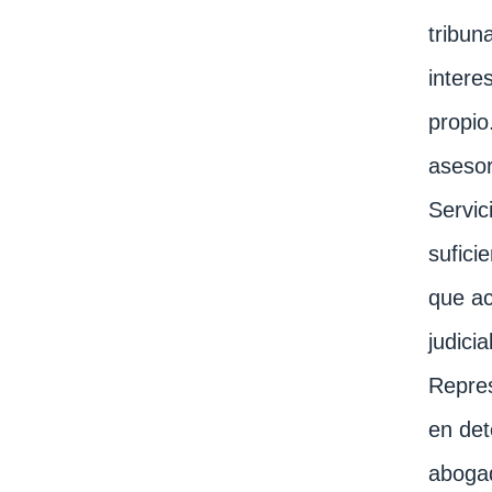
tribun
intere
propio
asesor
Servic
sufici
que ac
judici
Repres
en det
abogad