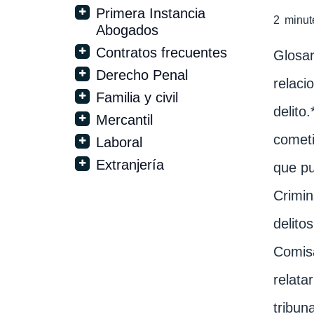
Primera Instancia
2
minut
Abogados
Contratos frecuentes
Glosar
Derecho Penal
relaci
Familia y civil
delito
Mercantil
cometi
Laboral
Extranjería
que pu
Crimin
delito
Comisa
relata
tribun