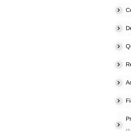
C
De
Q
Re
Ad
Fi
Pr
(
2