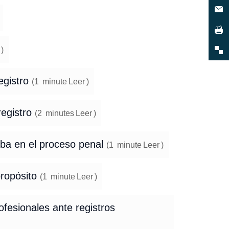
)
egistro
(
1
minute
Leer
)
registro
(
2
minutes
Leer
)
eba en el proceso penal
(
1
minute
Leer
)
propósito
(
1
minute
Leer
)
ofesionales ante registros