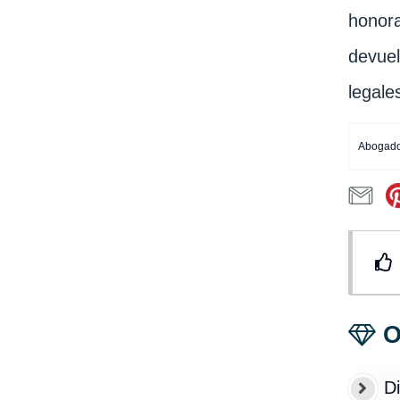
honora
devuel
legale
Abogado
O
Di