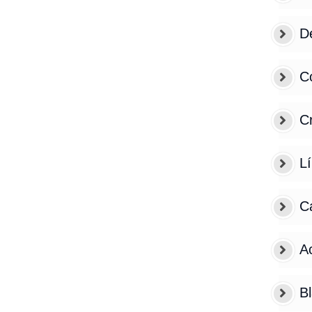
De
C
Cr
L
C
A
Bl