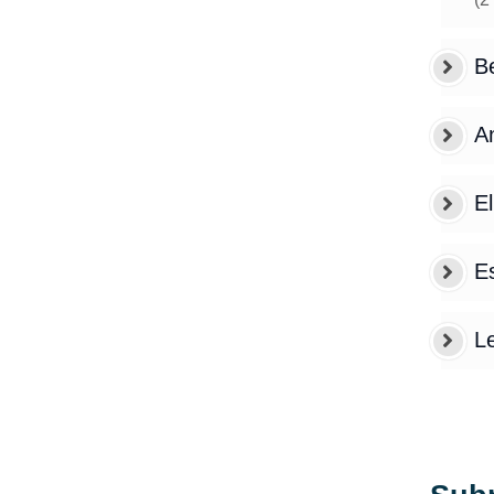
B
A
El
Es
L