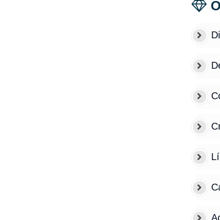
O
Di
De
C
Cr
L
C
A