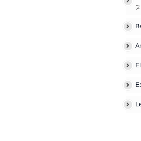
(
2
B
A
El
Es
L