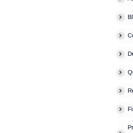
Bl
C
De
Q
Re
Fi
Pr