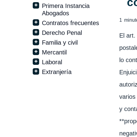
c
Primera Instancia
Abogados
1
minut
Contratos frecuentes
Derecho Penal
El art
Familia y civil
postal
Mercantil
lo con
Laboral
Extranjería
Enjuic
autori
varios
y cont
**prop
negati