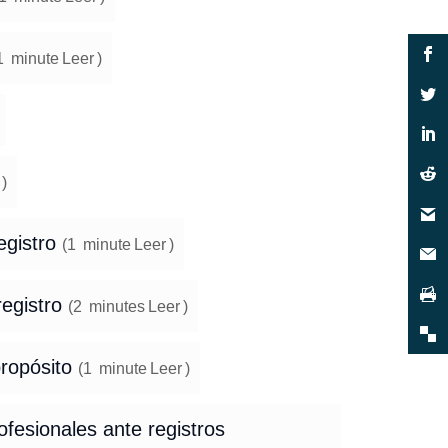
1
minute
Leer
)
)
egistro
(
1
minute
Leer
)
registro
(
2
minutes
Leer
)
propósito
(
1
minute
Leer
)
ofesionales ante registros