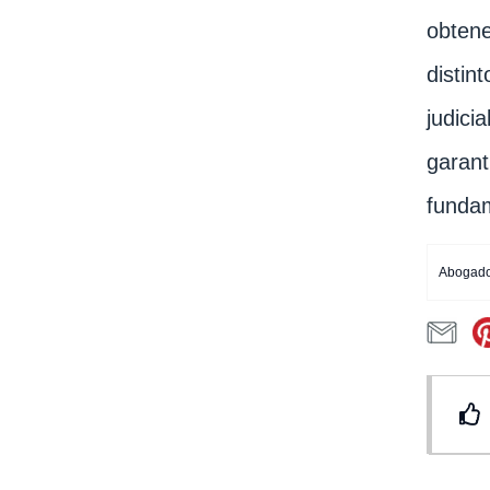
obtene
distin
judici
garant
fundam
Abogado